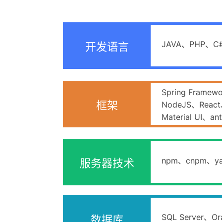
JAVA、PHP、C#.
开发语言
Spring Framew
框架
NodeJS、React
Material UI、an
npm、cnpm、yar
服务器技术
SQL Server、O
数据库